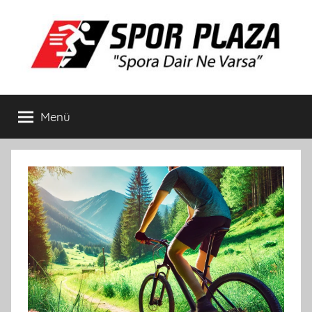
İçeriğe
atla
Spor
Spora
Dair
Menü
Plaza
Ne
Varsa
Bisiklet
ve
Spor
Ürünleri