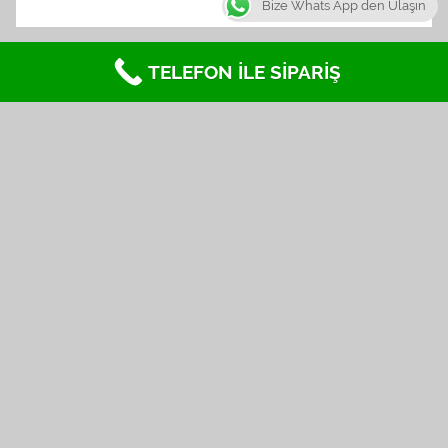
Bize Whats App den Ulaşın
TELEFON İLE SİPARİŞ
Kategoriler
BESLENME
BİSİKLET
Genel
MÜCADELE SPORLARI
VİDEOLAR
Reklam